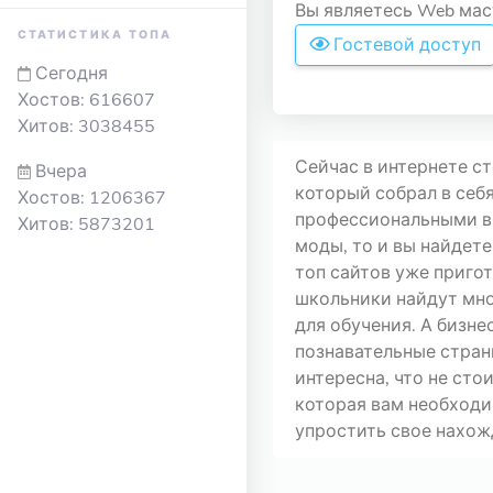
Вы являетесь Web маст
СТАТИСТИКА ТОПА
Гостевой доступ
Сегодня
Хостов: 616607
Хитов: 3038455
Сейчас в интернете с
Вчера
который собрал в себ
Хостов: 1206367
профессиональными ви
Хитов: 5873201
моды, то и вы найдете
топ сайтов уже приго
школьники найдут мно
для обучения. А бизн
познавательные стран
интересна, что не сто
которая вам необходи
упростить свое нахожд