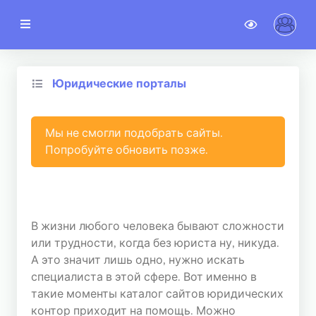
noteSTAT
TOP сайтов
Юридические порталы
Новые сайты
Категории
Мы не смогли подобрать сайты.
Попробуйте обновить позже.
02.03.2023
Новости
Гостевой доступ
В жизни любого человека бывают сложности
или трудности, когда без юриста ну, никуда.
АККАУНТ
А это значит лишь одно, нужно искать
Регистрация
специалиста в этой сфере. Вот именно в
такие моменты каталог сайтов юридических
Авторизация
контор приходит на помощь. Можно