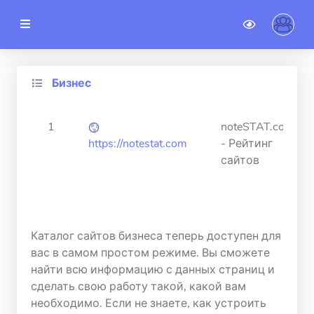
noteSTAT
TOP сайтов
Бизнес
Новые сайты
1
noteSTAT.com
Категории
https://notestat.com
- Рейтинг
сайтов
02.03.2023
Новости
Гостевой доступ
Каталог сайтов бизнеса теперь доступен для
АККАУНТ
вас в самом простом режиме. Вы сможете
найти всю информацию с данных страниц и
Регистрация
сделать свою работу такой, какой вам
Авторизация
необходимо. Если не знаете, как устроить