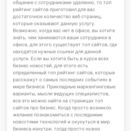
общение с сотрудниками удаленно, то топ
рейтинг сайтов приготовил для вас
СТАТИСТИКА
ТОПА
достаточное количество веб страниц,
которые оказывают данную услугу.
Сегодня
Возможно, когда вас нет в офисе, вы хотите
Хостов: 829187
знать, чем занимаются ваши сотрудники в
Хитов: 3982638
офисе, для этого существует топ сайтов, где
Вчера
находятся нужные ссылки для данной
Хостов: 1182098
услуги. Если вы хотите быть в курсе всех
Хитов: 5789745
бизнес новостей, для этого есть
определенный топ рейтинг сайтов, которые
расскажут о самых последних событиях в
мире бизнеса. Прикладные маркентинговые
варианты, мысли ведущих специалистов,
все это можно найти на страницах топ
сайтов про бизнес. Когда просто возникло
желание познакомиться с последними
новостями технологий и окунуться в мир
бизнеса изнутри, тогда просто нужно