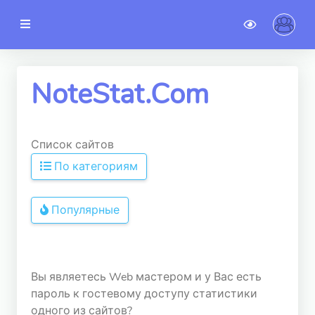
noteSTAT
TOP сайтов
NoteStat.Com
Новые сайты
Категории
Список сайтов
По категориям
02.03.2023
Новости
Гостевой доступ
Популярные
АККАУНТ
Регистрация
Вы являетесь Web мастером и у Вас есть
пароль к гостевому доступу статистики
Авторизация
одного из сайтов?