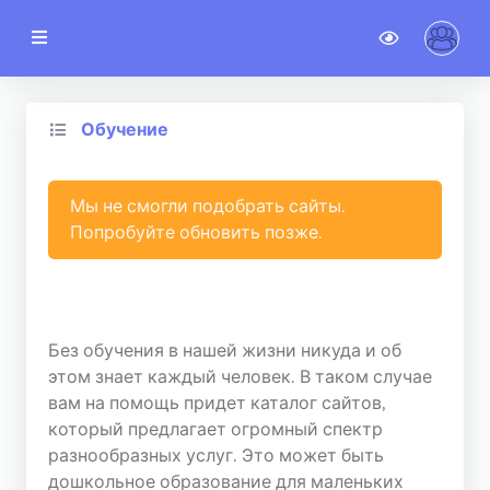
noteSTAT
TOP сайтов
Обучение
Новые сайты
Категории
Мы не смогли подобрать сайты.
Попробуйте обновить позже.
02.03.2023
Новости
Гостевой доступ
Без обучения в нашей жизни никуда и об
этом знает каждый человек. В таком случае
АККАУНТ
вам на помощь придет каталог сайтов,
Регистрация
который предлагает огромный спектр
разнообразных услуг. Это может быть
Авторизация
дошкольное образование для маленьких