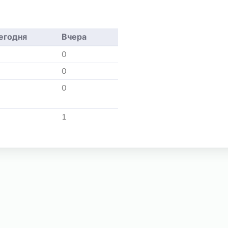
егодня
Вчера
0
0
0
1