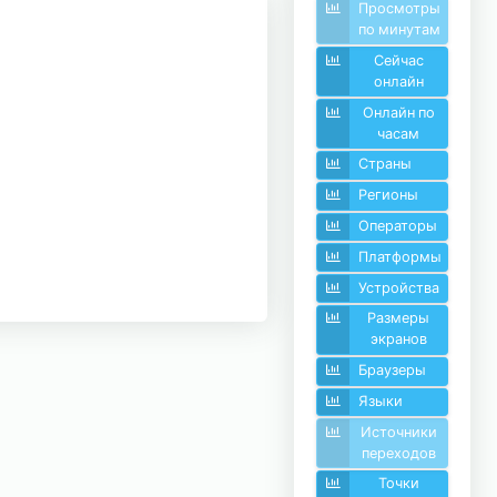
Просмотры
по минутам
Сейчас
онлайн
Онлайн по
часам
Страны
Регионы
Операторы
Платформы
Устройства
Размеры
экранов
Браузеры
Языки
Источники
переходов
Точки