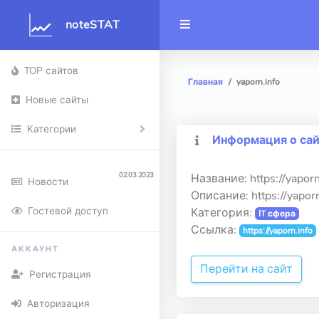
noteSTAT
TOP сайтов
Главная
yaporn.info
Новые сайты
Категории
Информация о са
02.03.2023
Название: https://yaporn
Новости
Описание: https://yaporn
Гостевой доступ
Категория:
IT сфера
Ссылка:
https://yaporn.info
АККАУНТ
Перейти на сайт
Регистрация
Авторизация