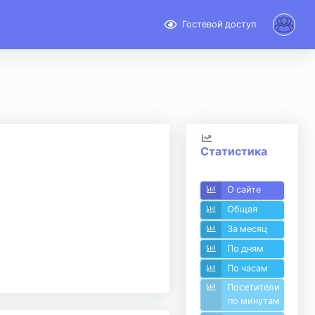
Гостевой доступ
Статистика
О сайте
Общая
За месяц
По дням
По часам
Посетители
по минутам