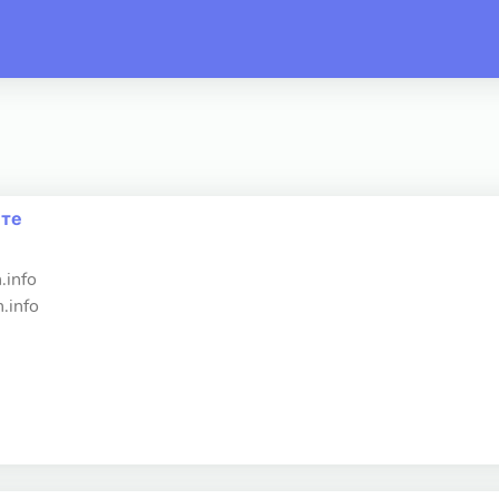
йте
.info
.info