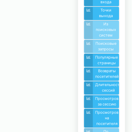
входа
Точки
выхода
Из
поисковых
систем
Поисковые
запросы
Популярные
страницы
Возвраты
посетителей
Длительность
сессий
Просмотров
за сессию
Просмотров
на
посетителя
По